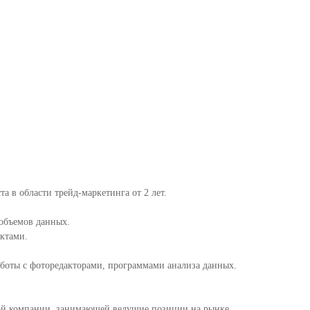
а в области трейд-маркетинга от 2 лет.
объемов данных.
ектами.
работы с фоторедакторами, программами анализа данных.
ой компании, занимающей ведущие позиции на рынке.